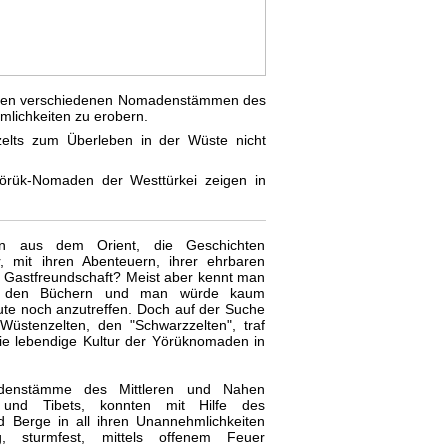
t den verschiedenen Nomadenstämmen des
mlichkeiten zu erobern.
zelts zum Überleben in der Wüste nicht
Yörük-Nomaden der Westtürkei zeigen in
n aus dem Orient, die Geschichten
, mit ihren Abenteuern, ihrer ehrbaren
en Gastfreundschaft? Meist aber kennt man
us den Büchern und man würde kaum
te noch anzutreffen. Doch auf der Suche
üstenzelten, den "Schwarzzelten", traf
 die lebendige Kultur der Yörüknomaden in
adenstämme des Mittleren und Nahen
 und Tibets, konnten mit Hilfe des
 Berge in all ihren Unannehmlichkeiten
g, sturmfest, mittels offenem Feuer