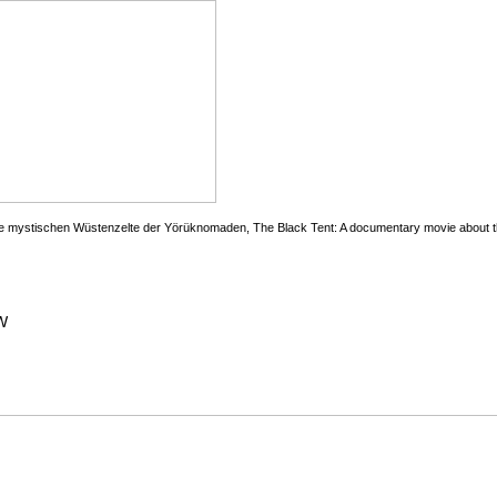
e mystischen Wüstenzelte der Yörüknomaden, The Black Tent: A documentary movie about th
lte
Kontakt
W