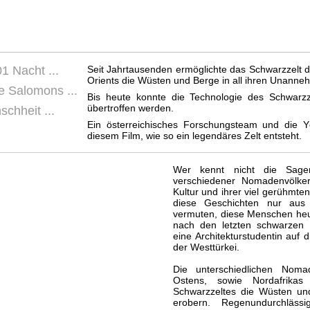
1 Nacht ...
Seit Jahrtausenden ermöglichte das Schwarzzel
Orients die Wüsten und Berge in all ihren Unanneh
e Salomons ...
Bis heute konnte die Technologie des Schwarz
übertroffen werden.
chheit ...
Ein österreichisches Forschungsteam und die 
diesem Film, wie so ein legendäres Zelt entsteht.
Wer kennt nicht die Sage
verschiedener Nomadenvölker
Kultur und ihrer viel gerühmt
diese Geschichten nur a
vermuten, diese Menschen heu
nach den letzten schwarzen W
eine Architekturstudentin auf
der Westtürkei.
Die unterschiedlichen Nom
Ostens, sowie Nordafrikas
Schwarzzeltes die Wüsten und
erobern. Regenundurchlässi